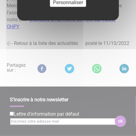
Personnaliser
Merci à l'ensemble des musiciens et aux bénévoles de
l'association qui œuvrent pour faire vivre et perdurer
notre cher
Orchestre d'Harmonie de Pont-sur-Yonne
OHPY
Retour à la liste des actualités
posté le
11/10/2022
Partagez
sur :
S'inscrire à notre newsletter
Lettre d'information par défaut
ok