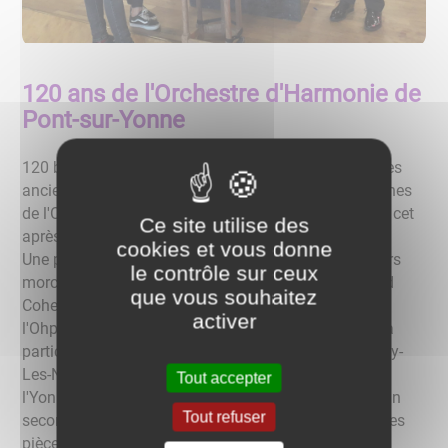
120 ans de l'Orchestre d'Harmonie de
Pont-sur-Yonne
120 bougies ont été symboliquement soufflées par les
anciens présidents et par les 2 plus jeunes musiciennes
de l'Orchestre d'harmonie de Pont-sur-Yonne (OHPY) cet
Ce site utilise des
après-midi à la salle polyvalente.
cookies et vous donne
Une première partie de concert composée de plusieurs
le contrôle sur ceux
morceaux modernes (Queen, Rolling Stones, Leonard
que vous souhaitez
Cohen, The Beatles,...) joués par les 30 musiciens de
activer
l'Ohpy sous la direction de Vincent Courion et avec la
participation des élèves de l'école élémentaire de Gisy-
Les-Nobles.
Puis c'est l'Orchestre départemental de
Tout accepter
l'Yonne avec Benjamin Felix à la baguette qui dans un
Tout refuser
second temps a proposé devant un public conquis des
pièces variées et de haute qualité.