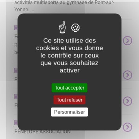
activités multisports au gymnase de Pont-sur-
Yonne. ...
Actualités
Fondation du Patrimoine
Ce site utilise des
Restauration du Vieux Pont Notre patrimoine a
cookies et vous donne
besoin de nous ...
le contrôle sur ceux
que vous souhaitez
activer
Actualités
Pass'Sports
Tout accepter
Actualités
Tout refuser
EPICERIE SOLIDAIRE
Personnaliser
Actualités
PÉNÉLOPE ASSOCIATION