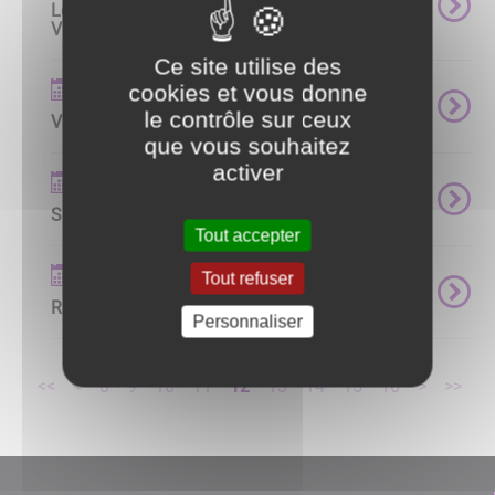
Le Pont des Muses organise : Le Concert
Viennois
Ce site utilise des
Événements
cookies et vous donne
le contrôle sur ceux
Vide Grenier du 15 août 2023
que vous souhaitez
activer
Événements
SOIRÉE ALSACIENNE - ROTARY CLUB
Tout accepter
Événements
Tout refuser
REPAS DANSANT BEAUJOLAIS NOUVEAU
Personnaliser
<<
<
8
9
10
11
12
13
14
15
16
>
>>