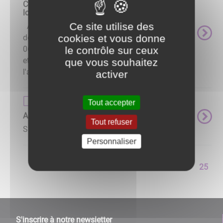
Coordonnées associations culturelles et de
loisirs
Ce site utilise des
A.C.P.G. (Anciens Combattants et Prisonniers
cookies et vous donne
de Guerre)Président : M. MOURNETAS Tél :
06.71.15.89.26 Amicale des Sapeurs-Pompiers
le contrôle sur ceux
etdes Jeunes Sapeurs-PompiersPrésident de
que vous souhaitez
l'association ...
activer
Page de base
Tout accepter
Associations sportives
Tout refuser
Sportez-vous bien à Pont sur Yonne ! ...
Personnaliser
<<
<
17
18
19
20
21
22
23
24
25
S'inscrire à notre newsletter