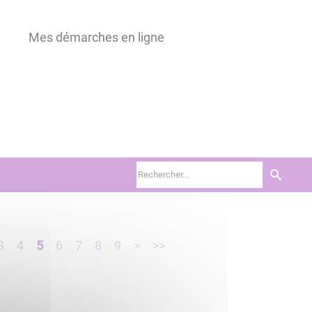
Mes démarches en ligne
3
4
5
6
7
8
9
>
>>