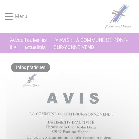
Lien
Lien
Lien
Lien
Panneau de gestion des cookies
d'accès
d'accès
d'accès
d'accès
Menu
rapide
rapide
rapide
rapide
au
au
à
au
menu
contenu
la
pied
principal
recherche
de
Accue
Toutes les
AVIS : LA COMMUNE DE PONT-
page
actualités
il
SUR-YONNE VEND
Infos pratiques