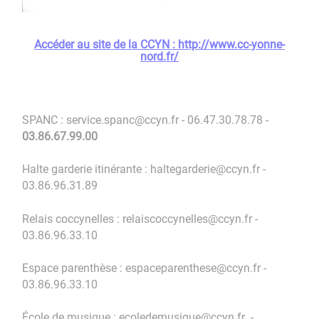
Accéder au site de la CCYN : http://www.cc-yonne-
nord.fr/
SPANC : service.spanc@ccyn.fr - 06.47.30.78.78 -
03.86.67.99.00
Halte garderie itinérante : haltegarderie@ccyn.fr -
03.86.96.31.89
Relais coccynelles : relaiscoccynelles@ccyn.fr -
03.86.96.33.10
Espace parenthèse : espaceparenthese@ccyn.fr -
03.86.96.33.10
École de musique : ecoledemusique@ccyn.fr -