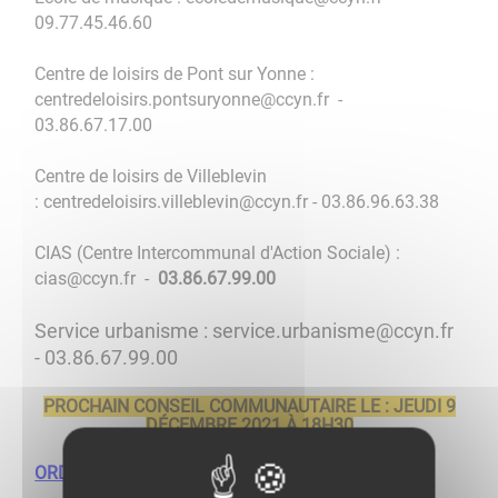
09.77.45.46.60
Centre de loisirs de Pont sur Yonne :
centredeloisirs.pontsuryonne@ccyn.fr -
03.86.67.17.00
Centre de loisirs de Villeblevin
: centredeloisirs.villeblevin@ccyn.fr - 03.86.96.63.38
CIAS (Centre Intercommunal d'Action Sociale) :
cias@ccyn.fr -
03.86.67.99.00
Service urbanisme : service.urbanisme@ccyn.fr
- 03.86.67.99.00
PROCHAIN CONSEIL COMMUNAUTAIRE LE : JEUDI 9
DÉCEMBRE 2021 À 18H30
ORDRE DU JOUR : odj-ccyn.pdf