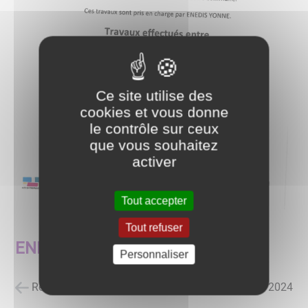
Ce site utilise des
cookies et vous donne
le contrôle sur ceux
que vous souhaitez
activer
Tout accepter
Tout refuser
ENEDIS - AVIS TRAVAUX
Personnaliser
Retour à la liste des actualités
posté le
17/12/2024