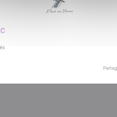
AC
tés
Partag