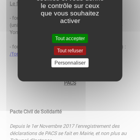
Le formulaire :
le contrôle sur ceux
que vous souhaitez
- formulaire de demande de livret de famille
activer
(uniquement pour les mariages célébrés à Pont-sur-
Yonne) :
/formulaire.pdf
Tout accepter
- formulaire de demande de livret de famille (autres) :
Tout refuser
/formulaire.pdf
Personnaliser
PACS
Pacte Civil de Solidarité
Depuis le 1er Novembre 2017 l'enregistrement des
déclarations de PACS se fait en Mairie, et non plus au