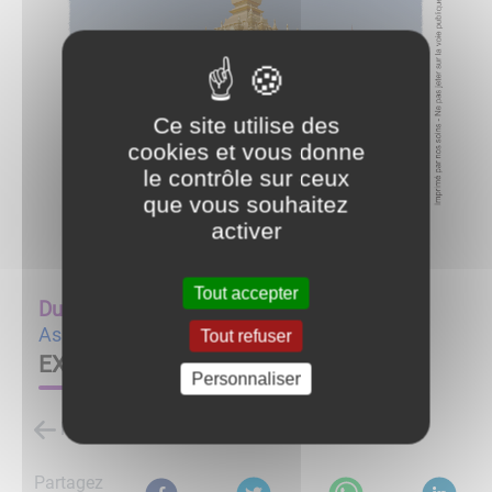
Ce site utilise des
cookies et vous donne
le contrôle sur ceux
que vous souhaitez
activer
Tout accepter
Du
26/03/22 à 10:00
au
03/04/22 à 19:00
Associations
Tout refuser
EXPO PHOTO
Personnaliser
Retour à la liste des évènements
Partagez