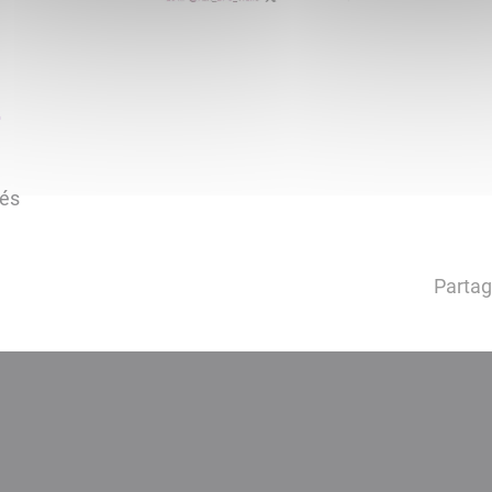
tés
Partag