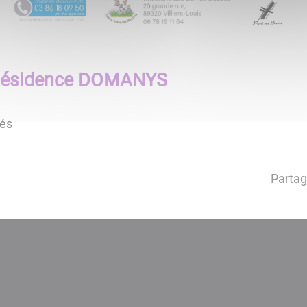
Résidence DOMANYS
tés
Partag