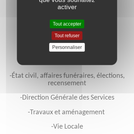
LA MAIRIE VOUS ACCUEILLE :
activer
Pour les services à la population
Tout accepter
Tout refuser
Rez-de-chaussée en Mairie :
Personnaliser
-Accueil, location de salles
-État civil, affaires funéraires, élections,
recensement
-Direction Générale des Services
-Travaux et aménagement
-Vie Locale