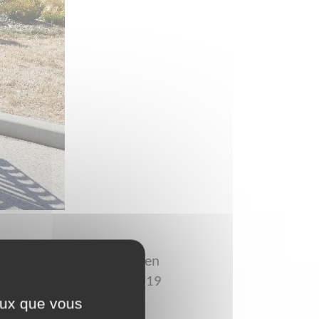
église a été réhabilitée en
les) construit en 2018-2019
ceux que vous