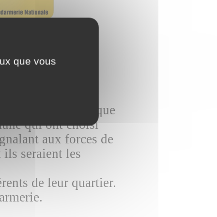
ceux que vous
 “participation
la Gendarmerie.
 escroqueries ainsi que
mune qui ont choisi
gnalant aux forces de
ils seraient les
rents de leur quartier.
darmerie.