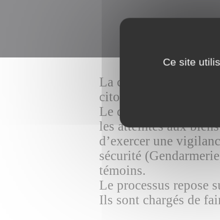
Ce site util
La commune de Pont su
citoyenne”, en collabo
Le dispositif vise à lu
les atteintes aux bien
d’exercer une vigilan
sécurité (Gendarmerie)
témoins.
Le processus repose su
Ils sont chargés de fa