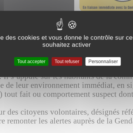
ise des cookies et vous donne le contrôle sur 
souhaitez activer
r Yonne a choisi d’adhérer au dispositif
ration avec la Préfecture de l’Yonne et 
Tout accepter
Tout refuser
Personnaliser
tter contre les cambriolages, les vols ou
s. Il s’appuie sur les habitants de la com
ce de leur environnement immédiat, en si
 tout fait ou comportement suspect dont 
r des citoyens volontaires, désignés réfé
ire remonter les alertes auprès de la Gen