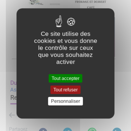
Ce site utilise des
cookies et vous donne
le contrôle sur ceux
que vous souhaitez
activer
Tout accepter
Du
23/11/24 à 12:00
au
23/11/24 à 18:00
Associations
Tout refuser
Repas beaujolais
Personnaliser
Retour à la liste des évènements
Partagez