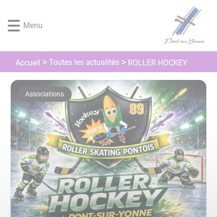
Lien
Lien
Lien
Lien
Panneau de gestion des cookies
d'accès
d'accès
d'accès
d'accès
Menu
rapide
rapide
rapide
rapide
au
au
à
au
menu
contenu
la
pied
principal
recherche
de
Toutes les actualités
Accueil
ROLLER HOCKEY
page
Associations