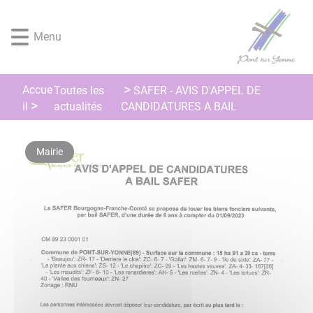
Lien
Lien
Lien
Lien
Panneau de gestion des cookies
d'accès
d'accès
d'accès
d'accès
Menu
rapide
rapide
rapide
rapide
au
au
à
au
menu
contenu
la
pied
principal
recherche
de
Accue
Toutes les
SAFER - AVIS D'APPEL DE
page
actualités
il
CANDIDATURES A BAIL
Mairie