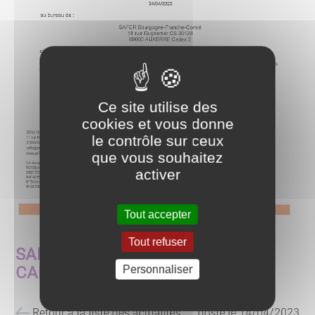
Ce site utilise des
cookies et vous donne
le contrôle sur ceux
que vous souhaitez
activer
Tout accepter
Tout refuser
SAFER - AVIS D'APPEL DE
CANDIDATURES A BAIL
Personnaliser
Retour à la liste des actualités
posté le
14/04/2023