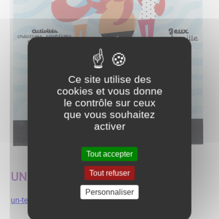
Ce site utilise des
cookies et vous donne
le contrôle sur ceux
que vous souhaitez
activer
Tout accepter
Tout refuser
UN TEMPS POUR NOUS
Personnaliser
un-temps-pour-nous.pdf