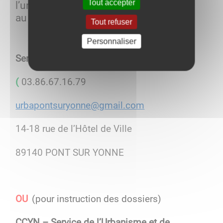
Tout accepter
l’urbanisme sur la ville, adressez-vous
au :
Tout refuser
Personnaliser
Service urbanisme
(
03.86.67.16.79
urbapontsuryonne@gmail.com
14-18 rue de l’Hôtel de Ville
89140 PONT SUR YONNE
OU
(pour instruction des dossiers)
CCYN – Service de l’Urbanisme et de