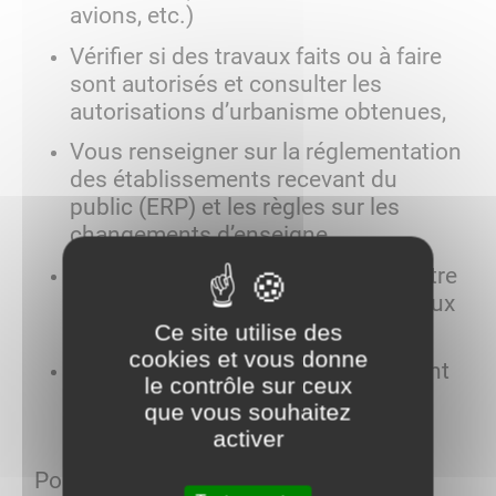
avions, etc.)
Vérifier si des travaux faits ou à faire
sont autorisés et consulter les
autorisations d’urbanisme obtenues,
Vous renseigner sur la réglementation
des établissements recevant du
public (ERP) et les règles sur les
changements d’enseigne,
Signaler un logement qui pourrait être
insalubre ou des éléments dangereux
qui pourraient entraîner un péril,
Ce site utilise des
cookies et vous donne
Répondre à toutes questions portant
le contrôle sur ceux
sur des constructions et leurs
que vous souhaitez
réglementations.
activer
Pour tout renseignement concernant